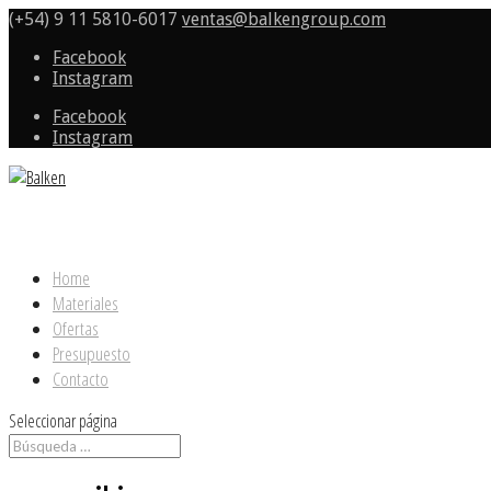
(+54) 9 11 5810-6017
ventas@balkengroup.com
Facebook
Instagram
Facebook
Instagram
Home
Materiales
Ofertas
Presupuesto
Contacto
Seleccionar página