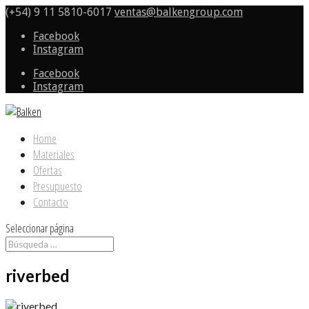
(+54) 9 11 5810-6017
ventas@balkengroup.com
Facebook
Instagram
Facebook
Instagram
Home
Materiales
Ofertas
Presupuesto
Contacto
Seleccionar página
riverbed