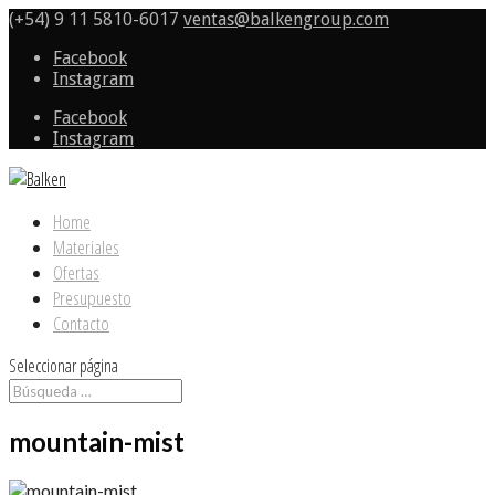
(+54) 9 11 5810-6017
ventas@balkengroup.com
Facebook
Instagram
Facebook
Instagram
Home
Materiales
Ofertas
Presupuesto
Contacto
Seleccionar página
mountain-mist