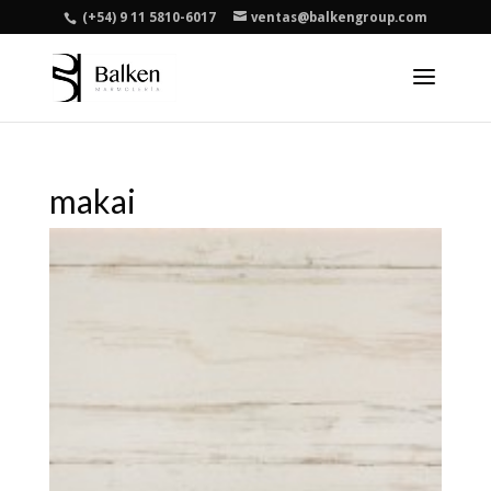
(+54) 9 11 5810-6017
ventas@balkengroup.com
makai