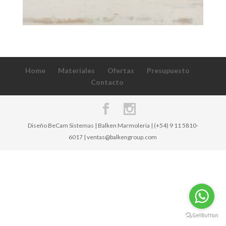
Home
Materiales
Ofertas
Presupuesto
Contacto
Diseño BeCam Sistemas | Balken Marmoleria | (+54) 9 11 5810-
6017 | ventas@balkengroup.com