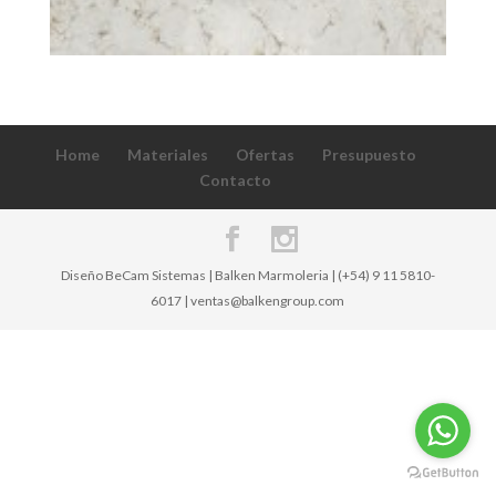
Home
Materiales
Ofertas
Presupuesto
Contacto
Diseño BeCam Sistemas | Balken Marmoleria | (+54) 9 11 5810-
6017 | ventas@balkengroup.com