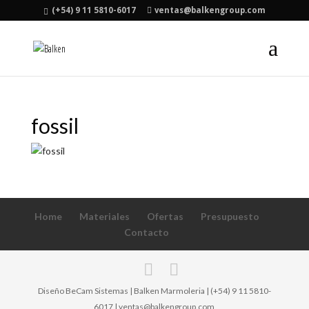
(+54) 9 11 5810-6017
ventas@balkengroup.com
fossil
Home
Materiales
Ofertas
Presupuesto
Contacto
Diseño BeCam Sistemas | Balken Marmoleria | (+54) 9 11 5810-
6017 | ventas@balkengroup.com