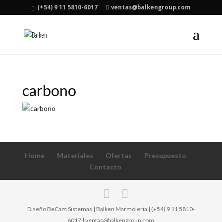
(+54) 9 11 5810-6017
ventas@balkengroup.com
carbono
Home
Materiales
Ofertas
Presupuesto
Contacto
Diseño BeCam Sistemas | Balken Marmoleria | (+54) 9 11 5810-
6017 | ventas@balkengroup.com