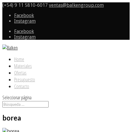
(+54) 9 11 5810-6017
ventas@balkengroup.com
Facebook
Instagram
Facebook
Instagram
Home
Materiales
Ofertas
Presupuesto
Contacto
Seleccionar página
borea