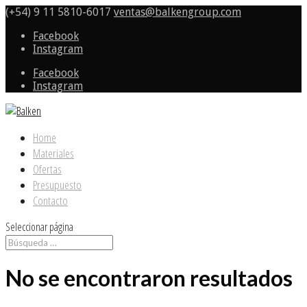
(+54) 9 11 5810-6017
ventas@balkengroup.com
Facebook
Instagram
Facebook
Instagram
Home
Materiales
Ofertas
Presupuesto
Contacto
Seleccionar página
No se encontraron resultados