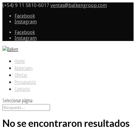
(+54) 9 11 5810-6017
ventas@balkengroup.com
Facebook
Instagram
Facebook
Instagram
Home
Materiales
Ofertas
Presupuesto
Contacto
Seleccionar página
No se encontraron resultados